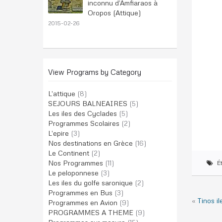
inconnu d’Amfiaraos à
Oropos (Attique)
2015-02-26
View Programs by Category
L’attique
(8)
SEJOURS BALNEAIRES
(5)
Les iles des Cyclades
(5)
Programmes Scolaires
(2)
L’epire
(3)
Nos destinations en Grèce
(16)
Le Continent
(2)
Nos Programmes
(11)
Ét
Le peloponnese
(3)
Les iles du golfe saronique
(2)
Programmes en Bus
(3)
«
Tinos i
Programmes en Avion
(9)
PROGRAMMES A THEME
(9)