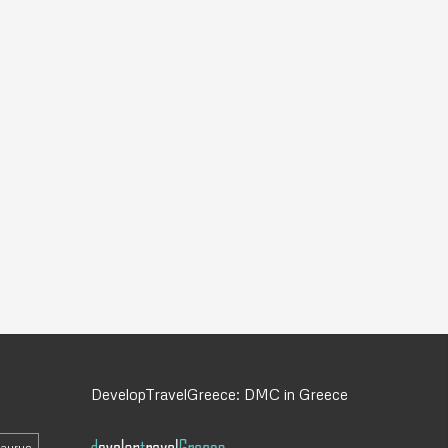
DevelopTravelGreece: DMC in Greece
daurus