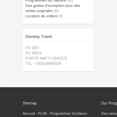
Programmes sur mesure
(15)
Des guides d’exception pour des
visites originales
(6)
Location de voiliers
(1)
Develop Travel
PO 3317
PC 19023
PORTO RAFTI GREECE
TEL : +302299401015
Sitemap
Our Pro
Accueil
Profil
Programmes Scolaires
Des nénu