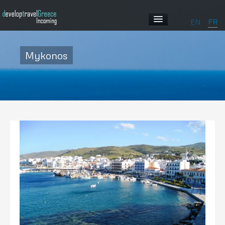
EN
FR
ACCUEIL
Mykonos
PROFIL
NOS PROGRAMMES
ABOUT GREECE
GALLERY
CONTACT