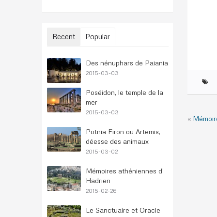
Recent
Popular
Des nénuphars de Paiania
2015-03-03
Poséidon, le temple de la
mer
2015-03-03
«
Mémoire
Potnia Firon ou Artemis,
déesse des animaux
2015-03-02
Mémoires athéniennes d’
Hadrien
2015-02-26
Le Sanctuaire et Oracle