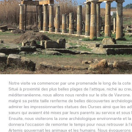
Notre visite va commencer par une promenade le long de la cote
Situé à proximité des plus belles plages de l’attique, niché au cre
méditerranéenne, nous allons nous rendre sur le site de Vavrone
malgré sa petite taille renferme de belles découvertes archéolog
admirer les impressionnantes statues des Ourses ainsi que les ad
sœurs qui avaient été mises par leurs parents au service et sous 
Ensuite, nous visiterons la zone archéologique environnante et la
donnera l’occasion de remonter le temps pour nous retrouver à l
Artemis gouvernait les animaux et les humains. Nous évoquerons