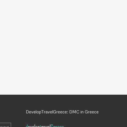
DevelopTravelGreece: DMC in Greece
daurus