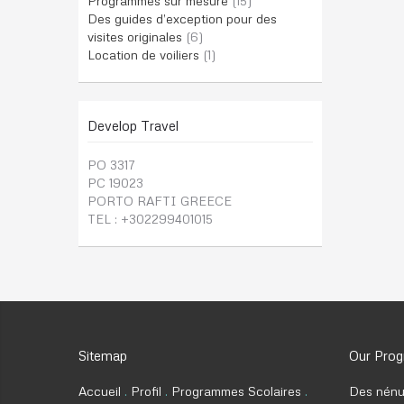
Programmes sur mesure
(15)
Des guides d’exception pour des
visites originales
(6)
Location de voiliers
(1)
Develop Travel
PO 3317
PC 19023
PORTO RAFTI GREECE
TEL : +302299401015
Sitemap
Our Pro
Accueil
Profil
Programmes Scolaires
Des nénu