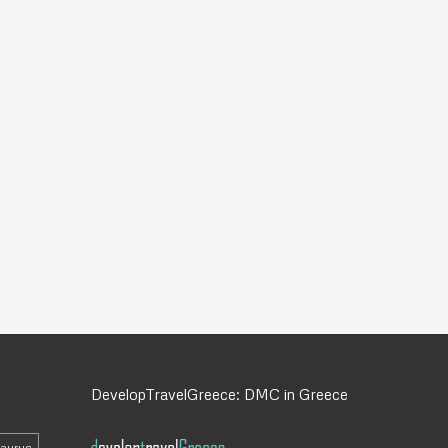
DevelopTravelGreece: DMC in Greece
daurus