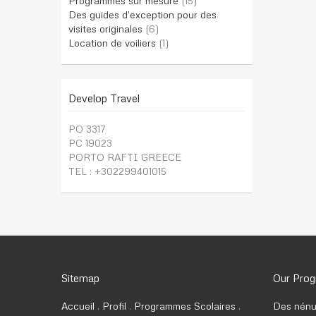
Programmes sur mesure
(15)
Des guides d’exception pour des
visites originales
(6)
Location de voiliers
(1)
Develop Travel
PO 3317
PC 19023
PORTO RAFTI GREECE
TEL : +302299401015
Sitemap
Our Pro
Accueil
Profil
Programmes Scolaires
Des nénu