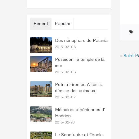
Recent
Popular
Des nénuphars de Paiania
2015-03-03
«
Saint P
Poséidon, le temple de la
mer
2015-03-03
Potnia Firon ou Artemis,
déesse des animaux
2015-03-02
Mémoires athéniennes d’
Hadrien
2015-02-26
Le Sanctuaire et Oracle