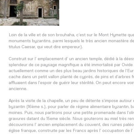
Loin de la ville et de son brouhaha, c’est sur le Mont Hymette qu
monuments byzantins, parmi lesquels le très ancien monastère de
titulus Caesar, qui veut dire empereur).
Construit sur l’ emplacement d’ un ancien temple, dédié à la dées
splendeur de ce paysage magnifique a été immortalisé par Ovide 
actuellement comme un des plus beau jardins historiques de l’Euro
cache dans un petit vallon planté de cyprès, de pins et d’arbres fru
affluaient dans l’espoir de guérir leur stérilité. On peut encore voir 
ancienne.
Après la visite de la chapelle, un peu de détente s’impose autour 
byzantin (16ème s.), pour parler de régime alimentaire byzantin, ba
moines. Puis, nous partirons pour une petite promenade dans l’oliv
gravures datant du 15eme siècle. Nous gouterons au miel très r
découvrirons l’ ancien emplacement du couvent, des ruines paléo
église franque, construite par les Francs après l’ occupation de l