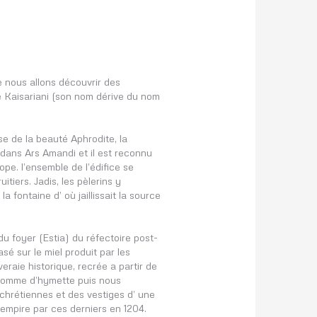
e nous allons découvrir des
 Kaisariani (son nom dérive du nom
se de la beauté Aphrodite, la
dans Ars Amandi et il est reconnu
pe. l’ensemble de l’édifice se
itiers. Jadis, les pèlerins y
la fontaine d’ où jaillissait la source
du foyer (Estia) du réfectoire post-
sé sur le miel produit par les
eraie historique, recrée a partir de
enomme d’hymette puis nous
chrétiennes et des vestiges d’ une
’ empire par ces derniers en 1204.