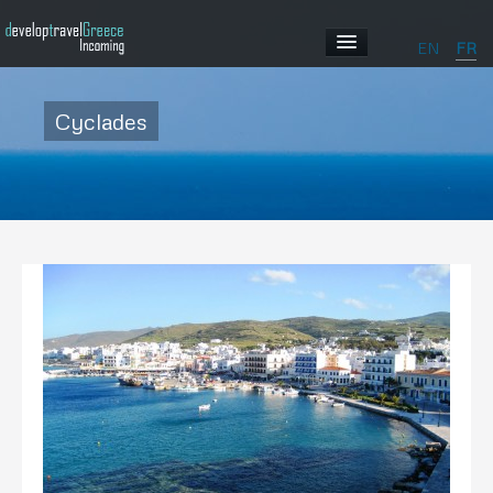
EN
FR
ACCUEIL
Cyclades
PROFIL
NOS PROGRAMMES
ABOUT GREECE
GALLERY
CONTACT