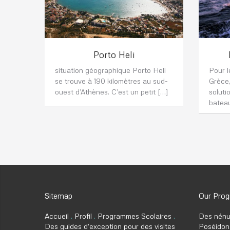
Porto Heli
situation géographique Porto Heli
Pour l
se trouve à 190 kilomètres au sud-
Grèce
ouest d’Athènes. C’est un petit […]
soluti
batea
Sitemap
Our Pro
Accueil
Profil
Programmes Scolaires
Des nénu
Des guides d’exception pour des visites
Poséidon,