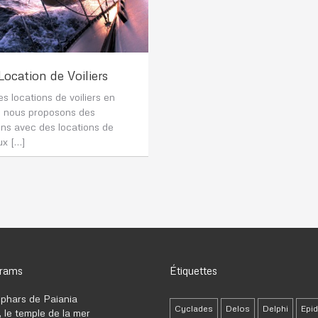
Location de Voiliers
es locations de voiliers en
, nous proposons des
ons avec des locations de
ux […]
grams
Étiquettes
phars de Paiania
Cyclades
Delos
Delphi
Epi
 le temple de la mer