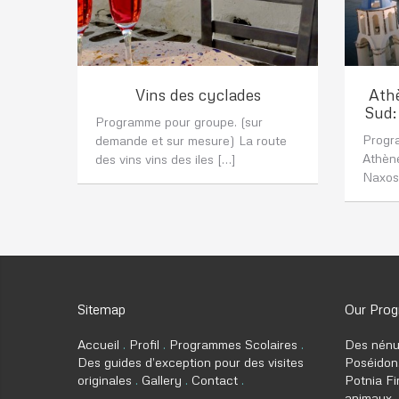
Vins des cyclades
Athè
Sud:
Programme pour groupe. (sur
Progr
demande et sur mesure) La route
Athène
des vins vins des iles […]
Naxos,
Sitemap
Our Pro
Accueil
Profil
Programmes Scolaires
Des nénu
Des guides d’exception pour des visites
Poséidon,
originales
Gallery
Contact
Potnia Fi
animaux