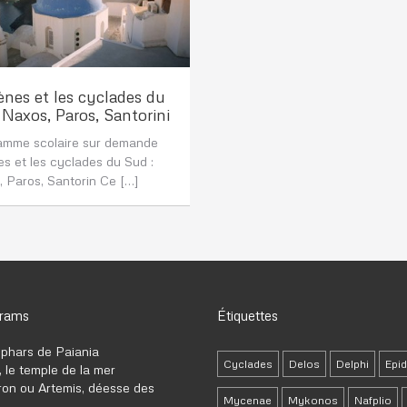
nes et les cyclades du
 Naxos, Paros, Santorini
amme scolaire sur demande
s et les cyclades du Sud :
 Paros, Santorin Ce […]
grams
Étiquettes
phars de Paiania
Cyclades
Delos
Delphi
Epi
 le temple de la mer
ron ou Artemis, déesse des
Mycenae
Mykonos
Nafplio