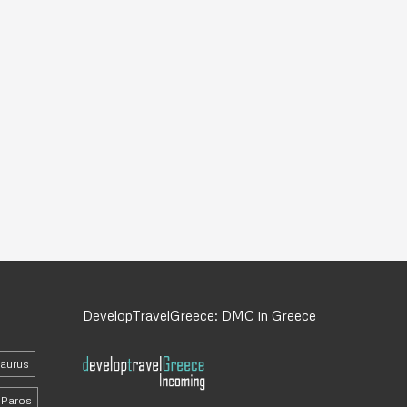
DevelopTravelGreece: DMC in Greece
daurus
Paros