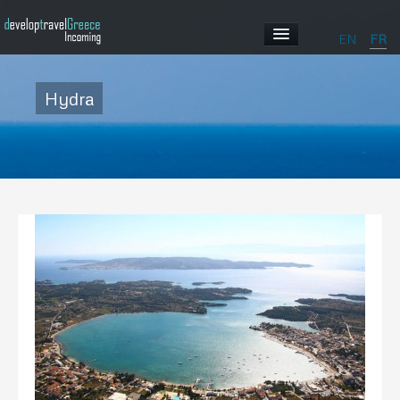
EN
FR
ACCUEIL
Hydra
PROFIL
NOS PROGRAMMES
ABOUT GREECE
GALLERY
CONTACT